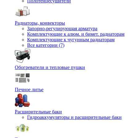
Полотенцесушители
Радиаторы, конвекторы
Запорно-регулирующая арматура
Комплектующие к алюм. и бимет. радиаторам
Комплектующие к чугунным радиаторам
Все категории (7)
Обогреватели и тепловые пушки
Печное литье
Расширительные баки
Гидроаккумуляторы и расширительные баки