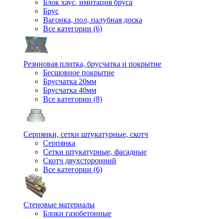
Блок хаус, имитация бруса
Брус
Вагонка, пол, палубная доска
Все категории (6)
Резиновая плитка, брусчатка и покрытие
Бесшовное покрытие
Брусчатка 20мм
Брусчатка 40мм
Все категории (8)
Серпянки, сетки штукатурные, скотч
Серпянка
Сетки штукатурные, фасадные
Скотч двухсторонний
Все категории (6)
Стеновые материалы
Блоки газобетонные