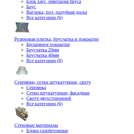
Блок хаус, имитация бруса
Брус
Вагонка, пол, палубная доска
Все категории (6)
Резиновая плитка, брусчатка и покрытие
Бесшовное покрытие
Брусчатка 20мм
Брусчатка 40мм
Все категории (8)
Серпянки, сетки штукатурные, скотч
Серпянка
Сетки штукатурные, фасадные
Скотч двухсторонний
Все категории (6)
Стеновые материалы
Блоки газобетонные