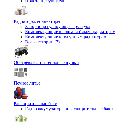
Полотенцесушители
Радиаторы, конвекторы
Запорно-регулирующая арматура
Комплектующие к алюм. и бимет. радиаторам
Комплектующие к чугунным радиаторам
Все категории (7)
Обогреватели и тепловые пушки
Печное литье
Расширительные баки
Гидроаккумуляторы и расширительные баки