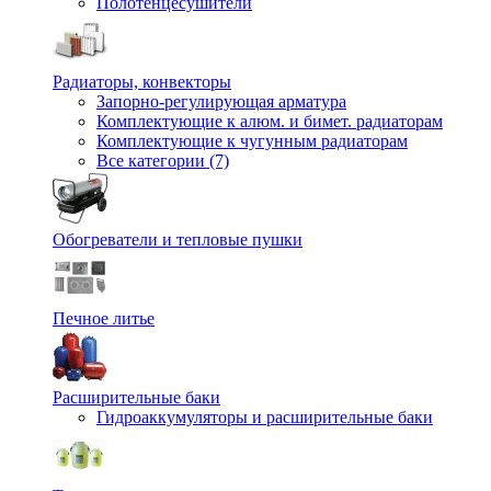
Полотенцесушители
Радиаторы, конвекторы
Запорно-регулирующая арматура
Комплектующие к алюм. и бимет. радиаторам
Комплектующие к чугунным радиаторам
Все категории (7)
Обогреватели и тепловые пушки
Печное литье
Расширительные баки
Гидроаккумуляторы и расширительные баки