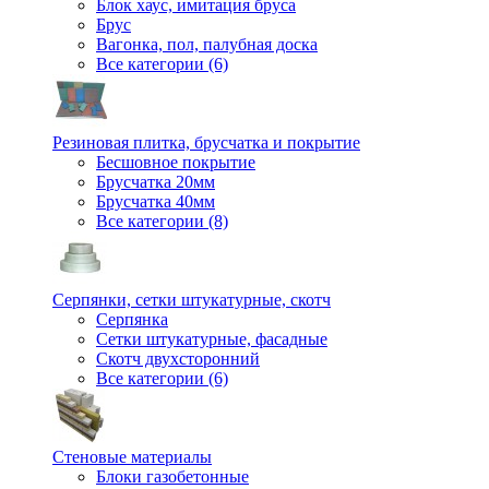
Блок хаус, имитация бруса
Брус
Вагонка, пол, палубная доска
Все категории (6)
Резиновая плитка, брусчатка и покрытие
Бесшовное покрытие
Брусчатка 20мм
Брусчатка 40мм
Все категории (8)
Серпянки, сетки штукатурные, скотч
Серпянка
Сетки штукатурные, фасадные
Скотч двухсторонний
Все категории (6)
Стеновые материалы
Блоки газобетонные