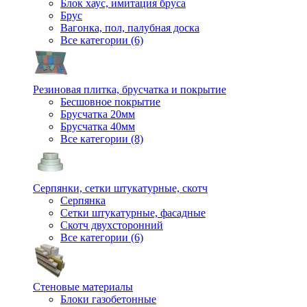
Блок хаус, имитация бруса
Брус
Вагонка, пол, палубная доска
Все категории (6)
Резиновая плитка, брусчатка и покрытие
Бесшовное покрытие
Брусчатка 20мм
Брусчатка 40мм
Все категории (8)
Серпянки, сетки штукатурные, скотч
Серпянка
Сетки штукатурные, фасадные
Скотч двухсторонний
Все категории (6)
Стеновые материалы
Блоки газобетонные