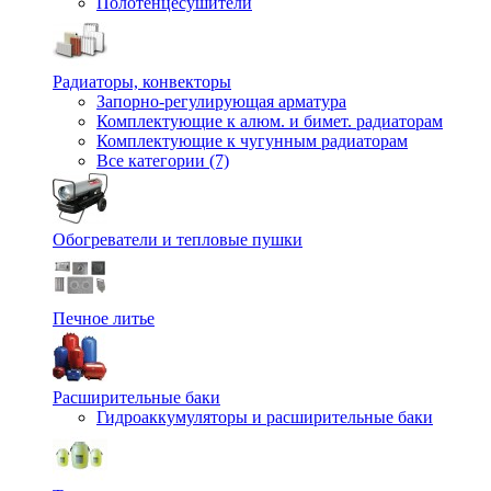
Полотенцесушители
Радиаторы, конвекторы
Запорно-регулирующая арматура
Комплектующие к алюм. и бимет. радиаторам
Комплектующие к чугунным радиаторам
Все категории (7)
Обогреватели и тепловые пушки
Печное литье
Расширительные баки
Гидроаккумуляторы и расширительные баки