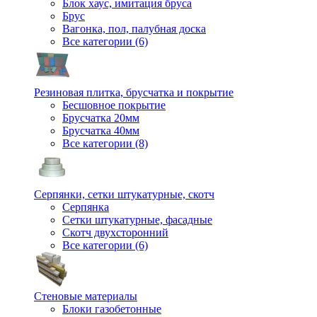
Блок хаус, имитация бруса
Брус
Вагонка, пол, палубная доска
Все категории (6)
Резиновая плитка, брусчатка и покрытие
Бесшовное покрытие
Брусчатка 20мм
Брусчатка 40мм
Все категории (8)
Серпянки, сетки штукатурные, скотч
Серпянка
Сетки штукатурные, фасадные
Скотч двухсторонний
Все категории (6)
Стеновые материалы
Блоки газобетонные