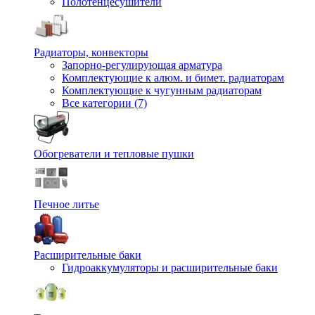
Полотенцесушители
Радиаторы, конвекторы
Запорно-регулирующая арматура
Комплектующие к алюм. и бимет. радиаторам
Комплектующие к чугунным радиаторам
Все категории (7)
Обогреватели и тепловые пушки
Печное литье
Расширительные баки
Гидроаккумуляторы и расширительные баки