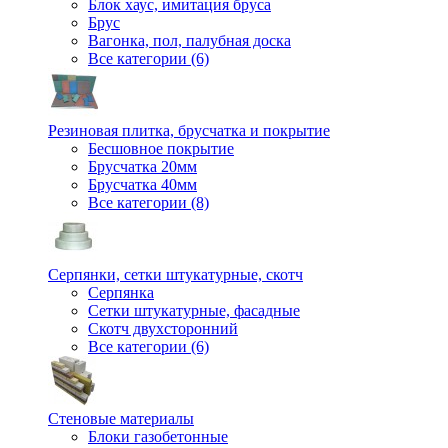
Блок хаус, имитация бруса
Брус
Вагонка, пол, палубная доска
Все категории (6)
Резиновая плитка, брусчатка и покрытие
Бесшовное покрытие
Брусчатка 20мм
Брусчатка 40мм
Все категории (8)
Серпянки, сетки штукатурные, скотч
Серпянка
Сетки штукатурные, фасадные
Скотч двухсторонний
Все категории (6)
Стеновые материалы
Блоки газобетонные