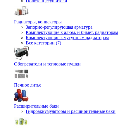
Полотенцесушители
Радиаторы, конвекторы
Запорно-регулирующая арматура
Комплектующие к алюм. и бимет. радиаторам
Комплектующие к чугунным радиаторам
Все категории (7)
Обогреватели и тепловые пушки
Печное литье
Расширительные баки
Гидроаккумуляторы и расширительные баки