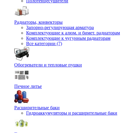
Полотенцесушители
Радиаторы, конвекторы
Запорно-регулирующая арматура
Комплектующие к алюм. и бимет. радиаторам
Комплектующие к чугунным радиаторам
Все категории (7)
Обогреватели и тепловые пушки
Печное литье
Расширительные баки
Гидроаккумуляторы и расширительные баки