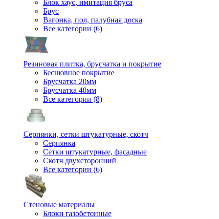
Блок хаус, имитация бруса
Брус
Вагонка, пол, палубная доска
Все категории (6)
Резиновая плитка, брусчатка и покрытие
Бесшовное покрытие
Брусчатка 20мм
Брусчатка 40мм
Все категории (8)
Серпянки, сетки штукатурные, скотч
Серпянка
Сетки штукатурные, фасадные
Скотч двухсторонний
Все категории (6)
Стеновые материалы
Блоки газобетонные