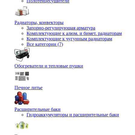
Полотенцесушители
Радиаторы, конвекторы
Запорно-регулирующая арматура
Комплектующие к алюм. и бимет. радиаторам
Комплектующие к чугунным радиаторам
Все категории (7)
Обогреватели и тепловые пушки
Печное литье
Расширительные баки
Гидроаккумуляторы и расширительные баки