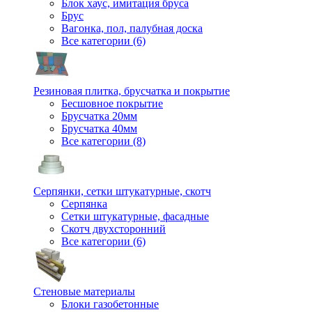
Блок хаус, имитация бруса
Брус
Вагонка, пол, палубная доска
Все категории (6)
Резиновая плитка, брусчатка и покрытие
Бесшовное покрытие
Брусчатка 20мм
Брусчатка 40мм
Все категории (8)
Серпянки, сетки штукатурные, скотч
Серпянка
Сетки штукатурные, фасадные
Скотч двухсторонний
Все категории (6)
Стеновые материалы
Блоки газобетонные