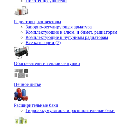
Полотенцесушители
Радиаторы, конвекторы
Запорно-регулирующая арматура
Комплектующие к алюм. и бимет. радиаторам
Комплектующие к чугунным радиаторам
Все категории (7)
Обогреватели и тепловые пушки
Печное литье
Расширительные баки
Гидроаккумуляторы и расширительные баки