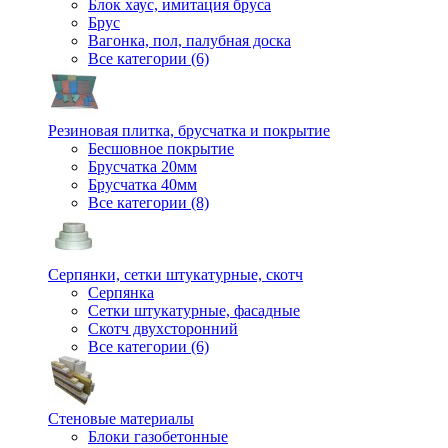
Блок хаус, имитация бруса
Брус
Вагонка, пол, палубная доска
Все категории (6)
Резиновая плитка, брусчатка и покрытие
Бесшовное покрытие
Брусчатка 20мм
Брусчатка 40мм
Все категории (8)
Серпянки, сетки штукатурные, скотч
Серпянка
Сетки штукатурные, фасадные
Скотч двухсторонний
Все категории (6)
Стеновые материалы
Блоки газобетонные