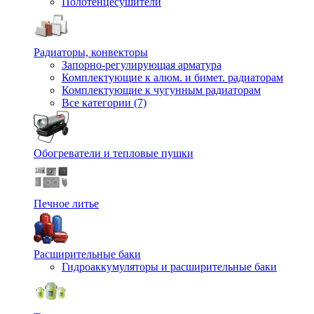
Полотенцесушители
Радиаторы, конвекторы
Запорно-регулирующая арматура
Комплектующие к алюм. и бимет. радиаторам
Комплектующие к чугунным радиаторам
Все категории (7)
Обогреватели и тепловые пушки
Печное литье
Расширительные баки
Гидроаккумуляторы и расширительные баки