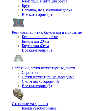
Блок хаус, имитация бруса
Брус
Вагонка, пол, палубная доска
Все категории (6)
Резиновая плитка, брусчатка и покрытие
Бесшовное покрытие
Брусчатка 20мм
Брусчатка 40мм
Все категории (8)
Серпянки, сетки штукатурные, скотч
Серпянка
Сетки штукатурные, фасадные
Скотч двухсторонний
Все категории (6)
Стеновые материалы
Блоки газобетонные