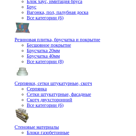
Блок хаус, имитация бруса
Брус
Вагонка, пол, палубная доска
Все категории (6)
Резиновая плитка, брусчатка и покрытие
Бесшовное покрытие
Брусчатка 20мм
Брусчатка 40мм
Все категории (8)
Серпянки, сетки штукатурные, скотч
Серпянка
Сетки штукатурные, фасадные
Скотч двухсторонний
Все категории (6)
Стеновые материалы
Блоки газобетонные