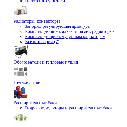
Полотенцесушители
Радиаторы, конвекторы
Запорно-регулирующая арматура
Комплектующие к алюм. и бимет. радиаторам
Комплектующие к чугунным радиаторам
Все категории (7)
Обогреватели и тепловые пушки
Печное литье
Расширительные баки
Гидроаккумуляторы и расширительные баки