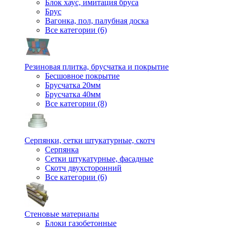
Блок хаус, имитация бруса
Брус
Вагонка, пол, палубная доска
Все категории (6)
Резиновая плитка, брусчатка и покрытие
Бесшовное покрытие
Брусчатка 20мм
Брусчатка 40мм
Все категории (8)
Серпянки, сетки штукатурные, скотч
Серпянка
Сетки штукатурные, фасадные
Скотч двухсторонний
Все категории (6)
Стеновые материалы
Блоки газобетонные