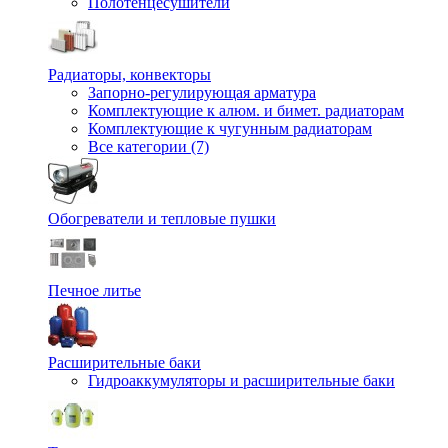
Полотенцесушители
Радиаторы, конвекторы
Запорно-регулирующая арматура
Комплектующие к алюм. и бимет. радиаторам
Комплектующие к чугунным радиаторам
Все категории (7)
Обогреватели и тепловые пушки
Печное литье
Расширительные баки
Гидроаккумуляторы и расширительные баки