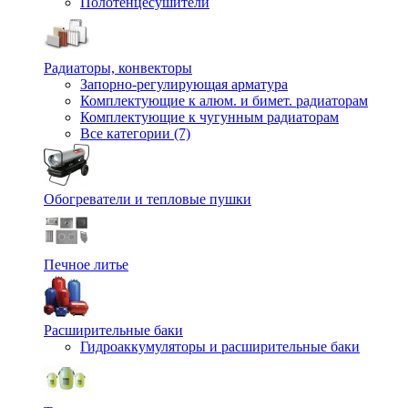
Полотенцесушители
Радиаторы, конвекторы
Запорно-регулирующая арматура
Комплектующие к алюм. и бимет. радиаторам
Комплектующие к чугунным радиаторам
Все категории (7)
Обогреватели и тепловые пушки
Печное литье
Расширительные баки
Гидроаккумуляторы и расширительные баки