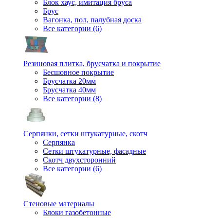
Блок хаус, имитация бруса
Брус
Вагонка, пол, палубная доска
Все категории (6)
Резиновая плитка, брусчатка и покрытие
Бесшовное покрытие
Брусчатка 20мм
Брусчатка 40мм
Все категории (8)
Серпянки, сетки штукатурные, скотч
Серпянка
Сетки штукатурные, фасадные
Скотч двухсторонний
Все категории (6)
Стеновые материалы
Блоки газобетонные