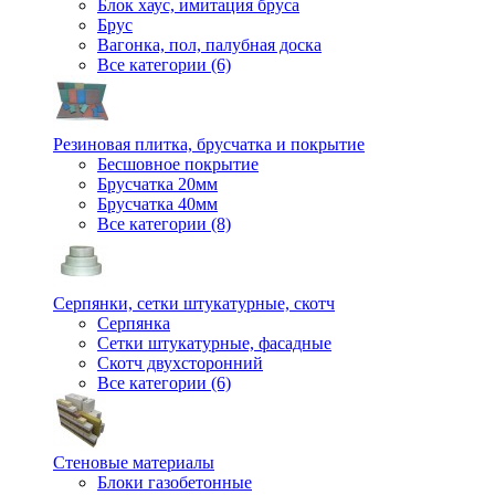
Блок хаус, имитация бруса
Брус
Вагонка, пол, палубная доска
Все категории (6)
Резиновая плитка, брусчатка и покрытие
Бесшовное покрытие
Брусчатка 20мм
Брусчатка 40мм
Все категории (8)
Серпянки, сетки штукатурные, скотч
Серпянка
Сетки штукатурные, фасадные
Скотч двухсторонний
Все категории (6)
Стеновые материалы
Блоки газобетонные