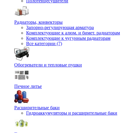
Полотенцесушители
Радиаторы, конвекторы
Запорно-регулирующая арматура
Комплектующие к алюм. и бимет. радиаторам
Комплектующие к чугунным радиаторам
Все категории (7)
Обогреватели и тепловые пушки
Печное литье
Расширительные баки
Гидроаккумуляторы и расширительные баки