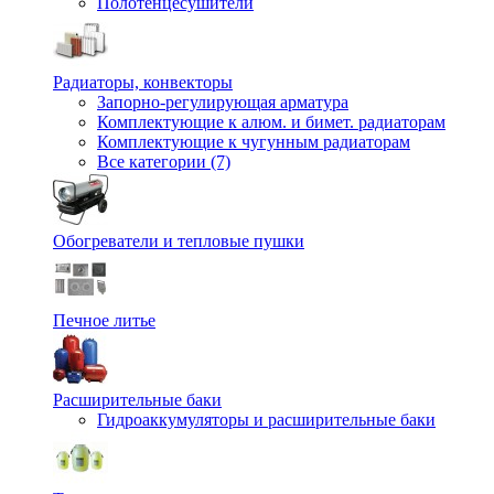
Полотенцесушители
Радиаторы, конвекторы
Запорно-регулирующая арматура
Комплектующие к алюм. и бимет. радиаторам
Комплектующие к чугунным радиаторам
Все категории (7)
Обогреватели и тепловые пушки
Печное литье
Расширительные баки
Гидроаккумуляторы и расширительные баки