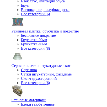
Блок хаус, имитация бруса
Брус
Вагонка, пол, палубная доска
Все категории (6)
Резиновая плитка, брусчатка и покрытие
Бесшовное покрытие
Брусчатка 20мм
Брусчатка 40мм
Все категории (8)
Серпянки, сетки штукатурные, скотч
Серпянка
Сетки штукатурные, фасадные
Скотч двухсторонний
Все категории (6)
Стеновые материалы
Блоки газобетонные