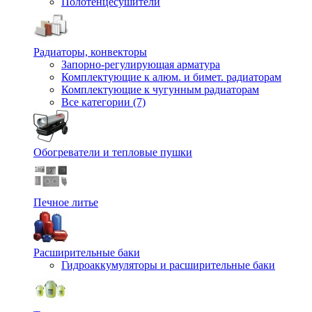
Полотенцесушители
Радиаторы, конвекторы
Запорно-регулирующая арматура
Комплектующие к алюм. и бимет. радиаторам
Комплектующие к чугунным радиаторам
Все категории (7)
Обогреватели и тепловые пушки
Печное литье
Расширительные баки
Гидроаккумуляторы и расширительные баки