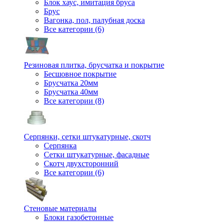
Блок хаус, имитация бруса
Брус
Вагонка, пол, палубная доска
Все категории (6)
Резиновая плитка, брусчатка и покрытие
Бесшовное покрытие
Брусчатка 20мм
Брусчатка 40мм
Все категории (8)
Серпянки, сетки штукатурные, скотч
Серпянка
Сетки штукатурные, фасадные
Скотч двухсторонний
Все категории (6)
Стеновые материалы
Блоки газобетонные