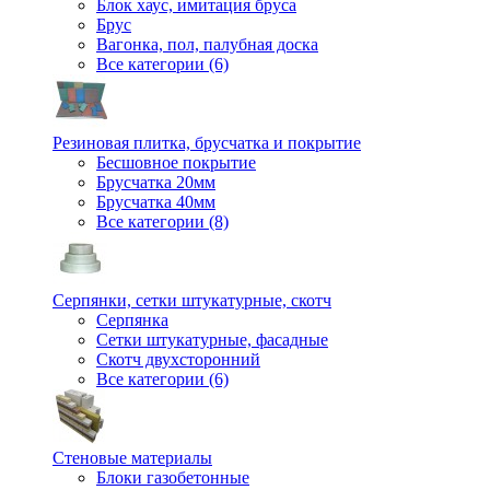
Блок хаус, имитация бруса
Брус
Вагонка, пол, палубная доска
Все категории (6)
Резиновая плитка, брусчатка и покрытие
Бесшовное покрытие
Брусчатка 20мм
Брусчатка 40мм
Все категории (8)
Серпянки, сетки штукатурные, скотч
Серпянка
Сетки штукатурные, фасадные
Скотч двухсторонний
Все категории (6)
Стеновые материалы
Блоки газобетонные