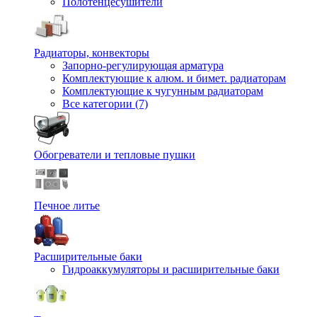
Полотенцесушители
Радиаторы, конвекторы
Запорно-регулирующая арматура
Комплектующие к алюм. и бимет. радиаторам
Комплектующие к чугунным радиаторам
Все категории (7)
Обогреватели и тепловые пушки
Печное литье
Расширительные баки
Гидроаккумуляторы и расширительные баки