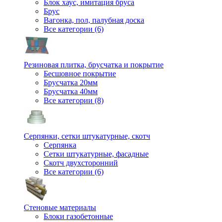
Блок хаус, имитация бруса
Брус
Вагонка, пол, палубная доска
Все категории (6)
Резиновая плитка, брусчатка и покрытие
Бесшовное покрытие
Брусчатка 20мм
Брусчатка 40мм
Все категории (8)
Серпянки, сетки штукатурные, скотч
Серпянка
Сетки штукатурные, фасадные
Скотч двухсторонний
Все категории (6)
Стеновые материалы
Блоки газобетонные