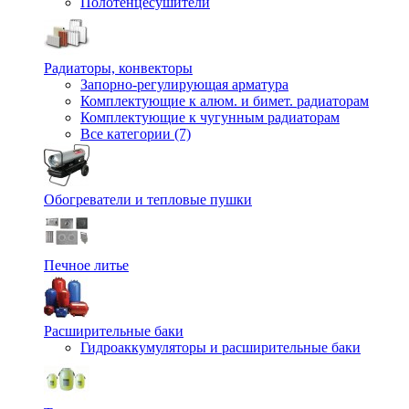
Полотенцесушители
Радиаторы, конвекторы
Запорно-регулирующая арматура
Комплектующие к алюм. и бимет. радиаторам
Комплектующие к чугунным радиаторам
Все категории (7)
Обогреватели и тепловые пушки
Печное литье
Расширительные баки
Гидроаккумуляторы и расширительные баки