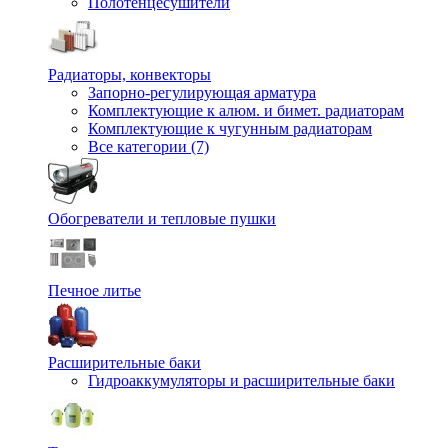
Полотенцесушители
Радиаторы, конвекторы
Запорно-регулирующая арматура
Комплектующие к алюм. и бимет. радиаторам
Комплектующие к чугунным радиаторам
Все категории (7)
Обогреватели и тепловые пушки
Печное литье
Расширительные баки
Гидроаккумуляторы и расширительные баки