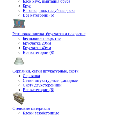
Блок хаус, имитация бруса
Брус
Вагонка, пол, палубная доска
Все категории (6)
Резиновая плитка, брусчатка и покрытие
Бесшовное покрытие
Брусчатка 20мм
Брусчатка 40мм
Все категории (8)
Серпянки, сетки штукатурные, скотч
Серпянка
Сетки штукатурные, фасадные
Скотч двухсторонний
Все категории (6)
Стеновые материалы
Блоки газобетонные