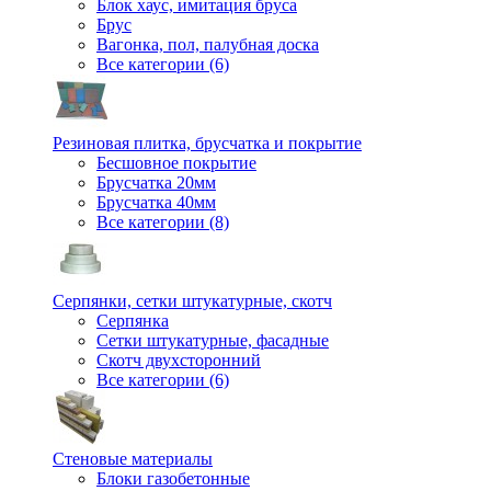
Блок хаус, имитация бруса
Брус
Вагонка, пол, палубная доска
Все категории (6)
Резиновая плитка, брусчатка и покрытие
Бесшовное покрытие
Брусчатка 20мм
Брусчатка 40мм
Все категории (8)
Серпянки, сетки штукатурные, скотч
Серпянка
Сетки штукатурные, фасадные
Скотч двухсторонний
Все категории (6)
Стеновые материалы
Блоки газобетонные