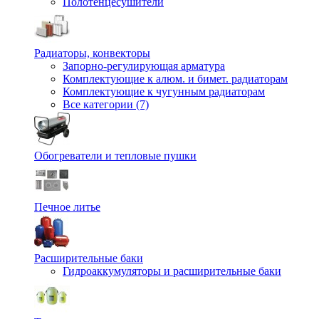
Полотенцесушители
Радиаторы, конвекторы
Запорно-регулирующая арматура
Комплектующие к алюм. и бимет. радиаторам
Комплектующие к чугунным радиаторам
Все категории (7)
Обогреватели и тепловые пушки
Печное литье
Расширительные баки
Гидроаккумуляторы и расширительные баки