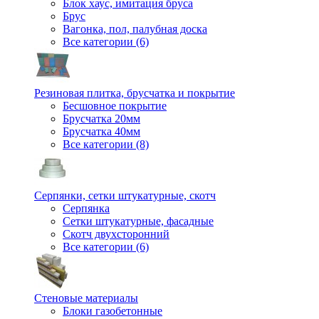
Блок хаус, имитация бруса
Брус
Вагонка, пол, палубная доска
Все категории (6)
Резиновая плитка, брусчатка и покрытие
Бесшовное покрытие
Брусчатка 20мм
Брусчатка 40мм
Все категории (8)
Серпянки, сетки штукатурные, скотч
Серпянка
Сетки штукатурные, фасадные
Скотч двухсторонний
Все категории (6)
Стеновые материалы
Блоки газобетонные