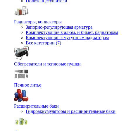
Полотенцесушители
Радиаторы, конвекторы
Запорно-регулирующая арматура
Комплектующие к алюм. и бимет. радиаторам
Комплектующие к чугунным радиаторам
Все категории (7)
Обогреватели и тепловые пушки
Печное литье
Расширительные баки
Гидроаккумуляторы и расширительные баки