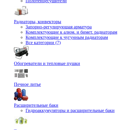
Полотенцесушители
Радиаторы, конвекторы
Запорно-регулирующая арматура
Комплектующие к алюм. и бимет. радиаторам
Комплектующие к чугунным радиаторам
Все категории (7)
Обогреватели и тепловые пушки
Печное литье
Расширительные баки
Гидроаккумуляторы и расширительные баки