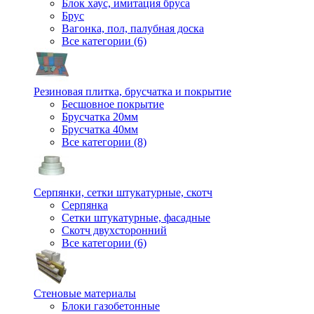
Блок хаус, имитация бруса
Брус
Вагонка, пол, палубная доска
Все категории (6)
Резиновая плитка, брусчатка и покрытие
Бесшовное покрытие
Брусчатка 20мм
Брусчатка 40мм
Все категории (8)
Серпянки, сетки штукатурные, скотч
Серпянка
Сетки штукатурные, фасадные
Скотч двухсторонний
Все категории (6)
Стеновые материалы
Блоки газобетонные