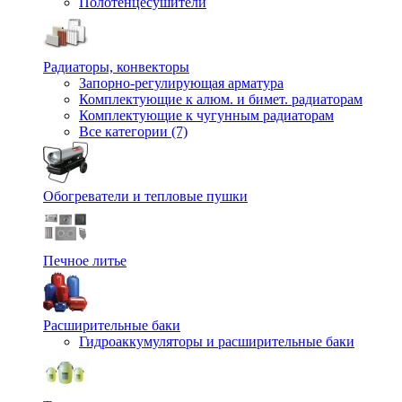
Полотенцесушители
Радиаторы, конвекторы
Запорно-регулирующая арматура
Комплектующие к алюм. и бимет. радиаторам
Комплектующие к чугунным радиаторам
Все категории (7)
Обогреватели и тепловые пушки
Печное литье
Расширительные баки
Гидроаккумуляторы и расширительные баки