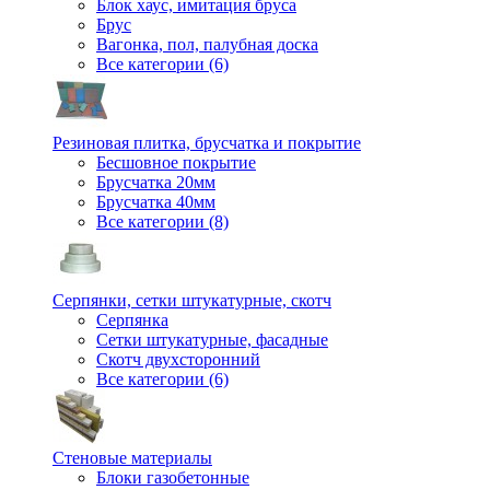
Блок хаус, имитация бруса
Брус
Вагонка, пол, палубная доска
Все категории (6)
Резиновая плитка, брусчатка и покрытие
Бесшовное покрытие
Брусчатка 20мм
Брусчатка 40мм
Все категории (8)
Серпянки, сетки штукатурные, скотч
Серпянка
Сетки штукатурные, фасадные
Скотч двухсторонний
Все категории (6)
Стеновые материалы
Блоки газобетонные