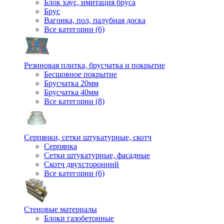
Блок хаус, имитация бруса
Брус
Вагонка, пол, палубная доска
Все категории (6)
Резиновая плитка, брусчатка и покрытие
Бесшовное покрытие
Брусчатка 20мм
Брусчатка 40мм
Все категории (8)
Серпянки, сетки штукатурные, скотч
Серпянка
Сетки штукатурные, фасадные
Скотч двухсторонний
Все категории (6)
Стеновые материалы
Блоки газобетонные