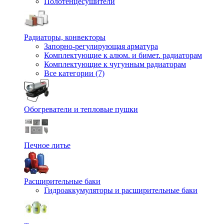
Полотенцесушители
Радиаторы, конвекторы
Запорно-регулирующая арматура
Комплектующие к алюм. и бимет. радиаторам
Комплектующие к чугунным радиаторам
Все категории (7)
Обогреватели и тепловые пушки
Печное литье
Расширительные баки
Гидроаккумуляторы и расширительные баки