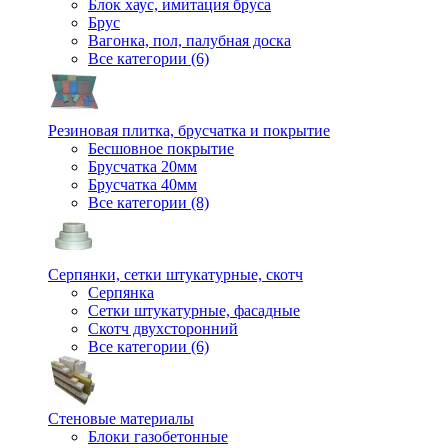
Блок хаус, имитация бруса
Брус
Вагонка, пол, палубная доска
Все категории (6)
Резиновая плитка, брусчатка и покрытие
Бесшовное покрытие
Брусчатка 20мм
Брусчатка 40мм
Все категории (8)
Серпянки, сетки штукатурные, скотч
Серпянка
Сетки штукатурные, фасадные
Скотч двухсторонний
Все категории (6)
Стеновые материалы
Блоки газобетонные