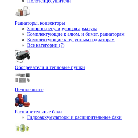
Полотенцесушители
Радиаторы, конвекторы
Запорно-регулирующая арматура
Комплектующие к алюм. и бимет. радиаторам
Комплектующие к чугунным радиаторам
Все категории (7)
Обогреватели и тепловые пушки
Печное литье
Расширительные баки
Гидроаккумуляторы и расширительные баки