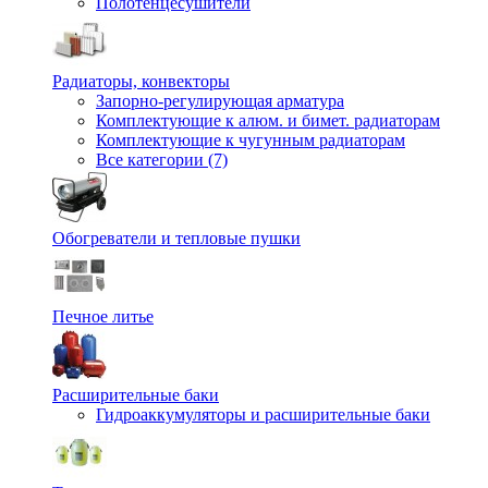
Полотенцесушители
Радиаторы, конвекторы
Запорно-регулирующая арматура
Комплектующие к алюм. и бимет. радиаторам
Комплектующие к чугунным радиаторам
Все категории (7)
Обогреватели и тепловые пушки
Печное литье
Расширительные баки
Гидроаккумуляторы и расширительные баки