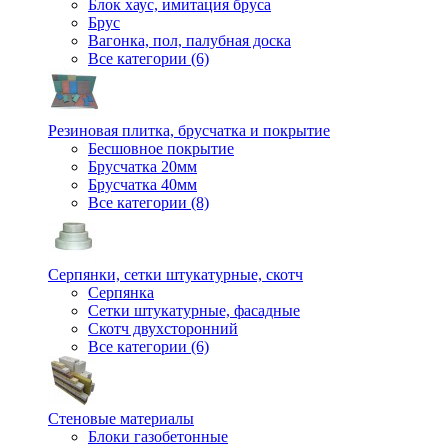
Блок хаус, имитация бруса
Брус
Вагонка, пол, палубная доска
Все категории (6)
Резиновая плитка, брусчатка и покрытие
Бесшовное покрытие
Брусчатка 20мм
Брусчатка 40мм
Все категории (8)
Серпянки, сетки штукатурные, скотч
Серпянка
Сетки штукатурные, фасадные
Скотч двухсторонний
Все категории (6)
Стеновые материалы
Блоки газобетонные