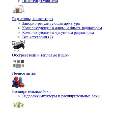
Полотенцесушители
Радиаторы, конвекторы
Запорно-регулирующая арматура
Комплектующие к алюм. и бимет. радиаторам
Комплектующие к чугунным радиаторам
Все категории (7)
Обогреватели и тепловые пушки
Печное литье
Расширительные баки
Гидроаккумуляторы и расширительные баки