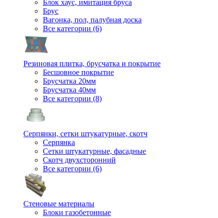
Блок хаус, имитация бруса
Брус
Вагонка, пол, палубная доска
Все категории (6)
Резиновая плитка, брусчатка и покрытие
Бесшовное покрытие
Брусчатка 20мм
Брусчатка 40мм
Все категории (8)
Серпянки, сетки штукатурные, скотч
Серпянка
Сетки штукатурные, фасадные
Скотч двухсторонний
Все категории (6)
Стеновые материалы
Блоки газобетонные