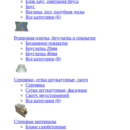
Блок хаус, имитация бруса
Брус
Вагонка, пол, палубная доска
Все категории (6)
Резиновая плитка, брусчатка и покрытие
Бесшовное покрытие
Брусчатка 20мм
Брусчатка 40мм
Все категории (8)
Серпянки, сетки штукатурные, скотч
Серпянка
Сетки штукатурные, фасадные
Скотч двухсторонний
Все категории (6)
Стеновые материалы
Блоки газобетонные