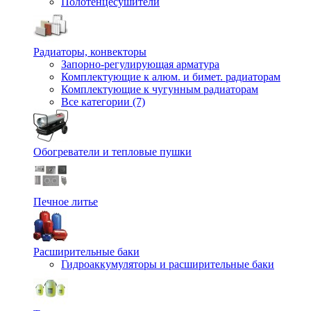
Полотенцесушители
Радиаторы, конвекторы
Запорно-регулирующая арматура
Комплектующие к алюм. и бимет. радиаторам
Комплектующие к чугунным радиаторам
Все категории (7)
Обогреватели и тепловые пушки
Печное литье
Расширительные баки
Гидроаккумуляторы и расширительные баки