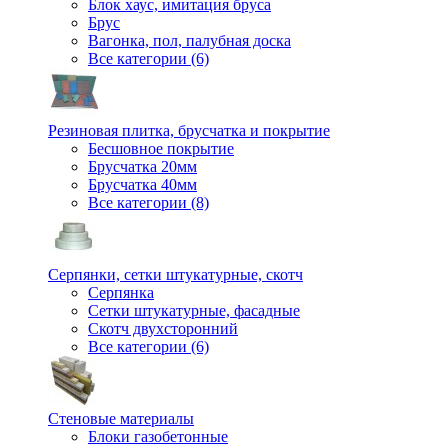
Блок хаус, имитация бруса
Брус
Вагонка, пол, палубная доска
Все категории (6)
Резиновая плитка, брусчатка и покрытие
Бесшовное покрытие
Брусчатка 20мм
Брусчатка 40мм
Все категории (8)
Серпянки, сетки штукатурные, скотч
Серпянка
Сетки штукатурные, фасадные
Скотч двухсторонний
Все категории (6)
Стеновые материалы
Блоки газобетонные