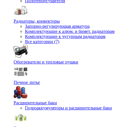
Полотенцесушители
Радиаторы, конвекторы
Запорно-регулирующая арматура
Комплектующие к алюм. и бимет. радиаторам
Комплектующие к чугунным радиаторам
Все категории (7)
Обогреватели и тепловые пушки
Печное литье
Расширительные баки
Гидроаккумуляторы и расширительные баки