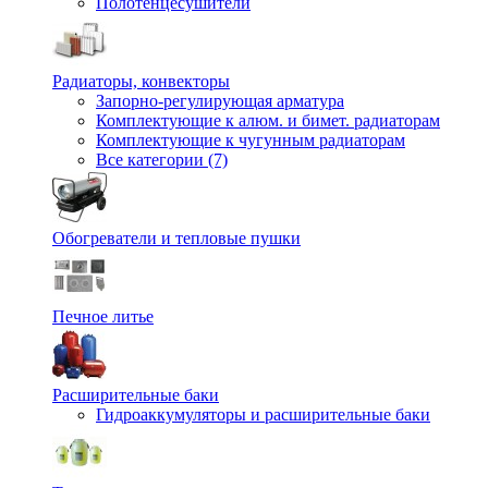
Полотенцесушители
Радиаторы, конвекторы
Запорно-регулирующая арматура
Комплектующие к алюм. и бимет. радиаторам
Комплектующие к чугунным радиаторам
Все категории (7)
Обогреватели и тепловые пушки
Печное литье
Расширительные баки
Гидроаккумуляторы и расширительные баки