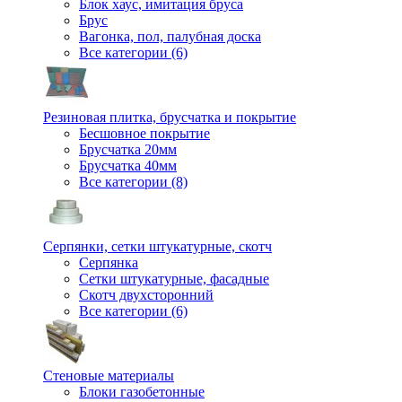
Блок хаус, имитация бруса
Брус
Вагонка, пол, палубная доска
Все категории (6)
Резиновая плитка, брусчатка и покрытие
Бесшовное покрытие
Брусчатка 20мм
Брусчатка 40мм
Все категории (8)
Серпянки, сетки штукатурные, скотч
Серпянка
Сетки штукатурные, фасадные
Скотч двухсторонний
Все категории (6)
Стеновые материалы
Блоки газобетонные