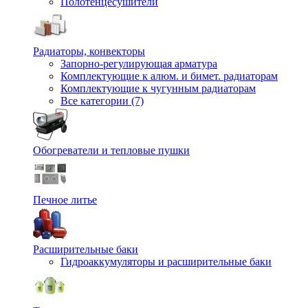
Полотенцесушители
Радиаторы, конвекторы
Запорно-регулирующая арматура
Комплектующие к алюм. и бимет. радиаторам
Комплектующие к чугунным радиаторам
Все категории (7)
Обогреватели и тепловые пушки
Печное литье
Расширительные баки
Гидроаккумуляторы и расширительные баки