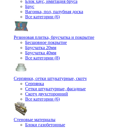
Блок хаус, имитация бруса
Брус
Вагонка, пол, палубная доска
Все категории (6)
Резиновая плитка, брусчатка и покрытие
Бесшовное покрытие
Брусчатка 20мм
Брусчатка 40мм
Все категории (8)
Серпянки, сетки штукатурные, скотч
Серпянка
Сетки штукатурные, фасадные
Скотч двухсторонний
Все категории (6)
Стеновые материалы
Блоки газобетонные