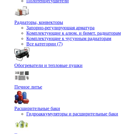
Полотенцесушители
Радиаторы, конвекторы
Запорно-регулирующая арматура
Комплектующие к алюм. и бимет. радиаторам
Комплектующие к чугунным радиаторам
Все категории (7)
Обогреватели и тепловые пушки
Печное литье
Расширительные баки
Гидроаккумуляторы и расширительные баки