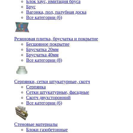
Блок хаус, имитация бруса
Брус
Вагонка, пол, палубная доска
Все категории (6)
Резиновая плитка, брусчатка и покрытие
Бесшовное покрытие
Брусчатка 20мм
Брусчатка 40мм
Все категории (8)
Серпянки, сетки штукатурные, скотч
Серпянка
Сетки штукатурные, фасадные
Скотч двухсторонний
Все категории (6)
Стеновые материалы
Блоки газобетонные