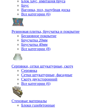
Блок хаус, имитация бруса
Брус
Вагонка, пол, палубная доска
Все категории (6)
Резиновая плитка, брусчатка и покрытие
Бесшовное покрытие
Брусчатка 20мм
Брусчатка 40мм
Все категории (8)
Серпянки, сетки штукатурные, скотч
Серпянка
Сетки штукатурные, фасадные
Скотч двухсторонний
Все категории (6)
Стеновые материалы
Блоки газобетонные