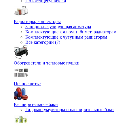
Полотенцесушители
Радиаторы, конвекторы
Запорно-регулирующая арматура
Комплектующие к алюм. и бимет. радиаторам
Комплектующие к чугунным радиаторам
Все категории (7)
Обогреватели и тепловые пушки
Печное литье
Расширительные баки
Гидроаккумуляторы и расширительные баки