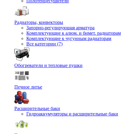
Полотенцесушители
Радиаторы, конвекторы
Запорно-регулирующая арматура
Комплектующие к алюм. и бимет. радиаторам
Комплектующие к чугунным радиаторам
Все категории (7)
Обогреватели и тепловые пушки
Печное литье
Расширительные баки
Гидроаккумуляторы и расширительные баки