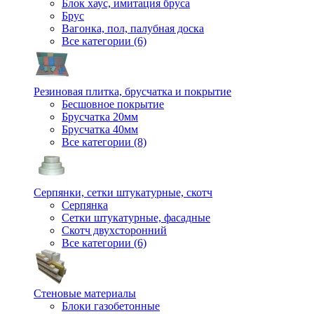
Блок хаус, имитация бруса
Брус
Вагонка, пол, палубная доска
Все категории (6)
Резиновая плитка, брусчатка и покрытие
Бесшовное покрытие
Брусчатка 20мм
Брусчатка 40мм
Все категории (8)
Серпянки, сетки штукатурные, скотч
Серпянка
Сетки штукатурные, фасадные
Скотч двухсторонний
Все категории (6)
Стеновые материалы
Блоки газобетонные