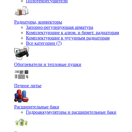
Полотенцесушители
Радиаторы, конвекторы
Запорно-регулирующая арматура
Комплектующие к алюм. и бимет. радиаторам
Комплектующие к чугунным радиаторам
Все категории (7)
Обогреватели и тепловые пушки
Печное литье
Расширительные баки
Гидроаккумуляторы и расширительные баки