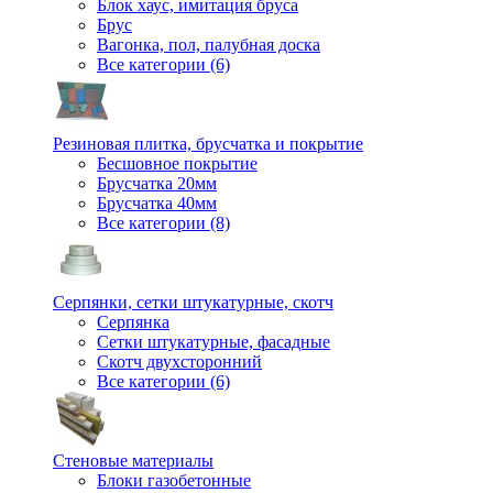
Блок хаус, имитация бруса
Брус
Вагонка, пол, палубная доска
Все категории (6)
Резиновая плитка, брусчатка и покрытие
Бесшовное покрытие
Брусчатка 20мм
Брусчатка 40мм
Все категории (8)
Серпянки, сетки штукатурные, скотч
Серпянка
Сетки штукатурные, фасадные
Скотч двухсторонний
Все категории (6)
Стеновые материалы
Блоки газобетонные