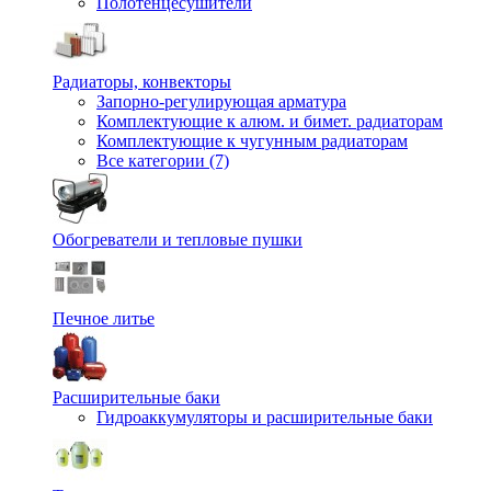
Полотенцесушители
Радиаторы, конвекторы
Запорно-регулирующая арматура
Комплектующие к алюм. и бимет. радиаторам
Комплектующие к чугунным радиаторам
Все категории (7)
Обогреватели и тепловые пушки
Печное литье
Расширительные баки
Гидроаккумуляторы и расширительные баки