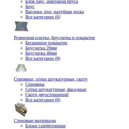
Блок хаус, имитация бруса
Брус
Вагонка, пол, палубная доска
Все категории (6)
Резиновая плитка, брусчатка и покрытие
Бесшовное покрытие
Брусчатка 20мм
Брусчатка 40мм
Все категории (8)
Серпянки, сетки штукатурные, скотч
Серпянка
Сетки штукатурные, фасадные
Скотч двухсторонний
Все категории (6)
Стеновые материалы
Блоки газобетонные