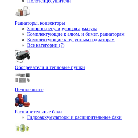
Полотенцесушители
Радиаторы, конвекторы
Запорно-регулирующая арматура
Комплектующие к алюм. и бимет. радиаторам
Комплектующие к чугунным радиаторам
Все категории (7)
Обогреватели и тепловые пушки
Печное литье
Расширительные баки
Гидроаккумуляторы и расширительные баки