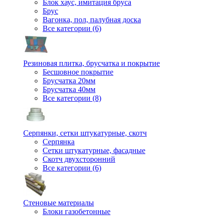
Блок хаус, имитация бруса
Брус
Вагонка, пол, палубная доска
Все категории (6)
Резиновая плитка, брусчатка и покрытие
Бесшовное покрытие
Брусчатка 20мм
Брусчатка 40мм
Все категории (8)
Серпянки, сетки штукатурные, скотч
Серпянка
Сетки штукатурные, фасадные
Скотч двухсторонний
Все категории (6)
Стеновые материалы
Блоки газобетонные