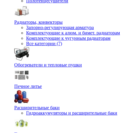
Полотенцесушители
Радиаторы, конвекторы
Запорно-регулирующая арматура
Комплектующие к алюм. и бимет. радиаторам
Комплектующие к чугунным радиаторам
Все категории (7)
Обогреватели и тепловые пушки
Печное литье
Расширительные баки
Гидроаккумуляторы и расширительные баки