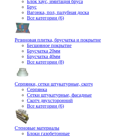
Блок хаус, имитация бруса
Брус
Вагонка, пол, палубная доска
Все категории (6)
Резиновая плитка, брусчатка и покрытие
Бесшовное покрытие
Брусчатка 20мм
Брусчатка 40мм
Все категории (8)
Серпянки, сетки штукатурные, скотч
Серпянка
Сетки штукатурные, фасадные
Скотч двухсторонний
Все категории (6)
Стеновые материалы
Блоки газобетонные