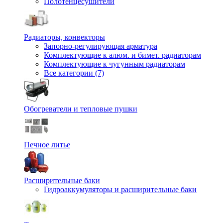
Полотенцесушители
Радиаторы, конвекторы
Запорно-регулирующая арматура
Комплектующие к алюм. и бимет. радиаторам
Комплектующие к чугунным радиаторам
Все категории (7)
Обогреватели и тепловые пушки
Печное литье
Расширительные баки
Гидроаккумуляторы и расширительные баки