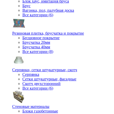
Блок хаус, имитация бруса
Брус
Вагонка, пол, палубная доска
Все категории (6)
Резиновая плитка, брусчатка и покрытие
Бесшовное покрытие
Брусчатка 20мм
Брусчатка 40мм
Все категории (8)
Серпянки, сетки штукатурные, скотч
Серпянка
Сетки штукатурные, фасадные
Скотч двухсторонний
Все категории (6)
Стеновые материалы
Блоки газобетонные