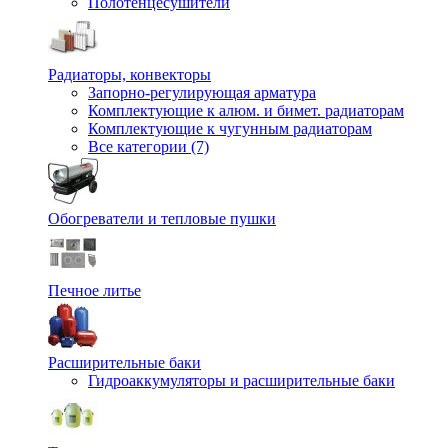
Полотенцесушители
Радиаторы, конвекторы
Запорно-регулирующая арматура
Комплектующие к алюм. и бимет. радиаторам
Комплектующие к чугунным радиаторам
Все категории (7)
Обогреватели и тепловые пушки
Печное литье
Расширительные баки
Гидроаккумуляторы и расширительные баки