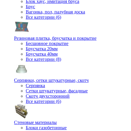
Блок хаус, имитация бруса
Брус
Вагонка, пол, палубная доска
Все категории (6)
Резиновая плитка, брусчатка и покрытие
Бесшовное покрытие
Брусчатка 20мм
Брусчатка 40мм
Все категории (8)
Серпянки, сетки штукатурные, скотч
Серпянка
Сетки штукатурные, фасадные
Скотч двухсторонний
Все категории (6)
Стеновые материалы
Блоки газобетонные