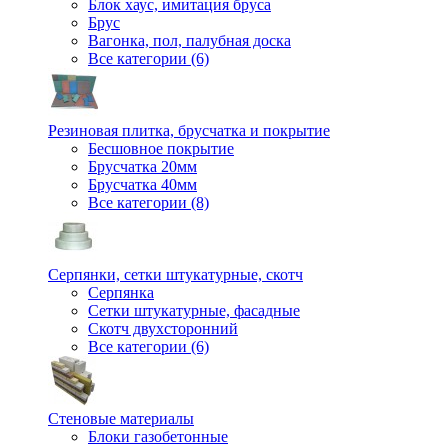
Блок хаус, имитация бруса
Брус
Вагонка, пол, палубная доска
Все категории (6)
Резиновая плитка, брусчатка и покрытие
Бесшовное покрытие
Брусчатка 20мм
Брусчатка 40мм
Все категории (8)
Серпянки, сетки штукатурные, скотч
Серпянка
Сетки штукатурные, фасадные
Скотч двухсторонний
Все категории (6)
Стеновые материалы
Блоки газобетонные