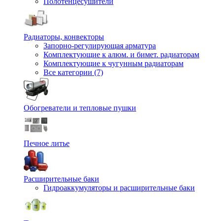
Полотенцесушители
Радиаторы, конвекторы
Запорно-регулирующая арматура
Комплектующие к алюм. и бимет. радиаторам
Комплектующие к чугунным радиаторам
Все категории (7)
Обогреватели и тепловые пушки
Печное литье
Расширительные баки
Гидроаккумуляторы и расширительные баки