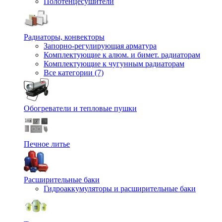
Полотенцесушители
Радиаторы, конвекторы
Запорно-регулирующая арматура
Комплектующие к алюм. и бимет. радиаторам
Комплектующие к чугунным радиаторам
Все категории (7)
Обогреватели и тепловые пушки
Печное литье
Расширительные баки
Гидроаккумуляторы и расширительные баки