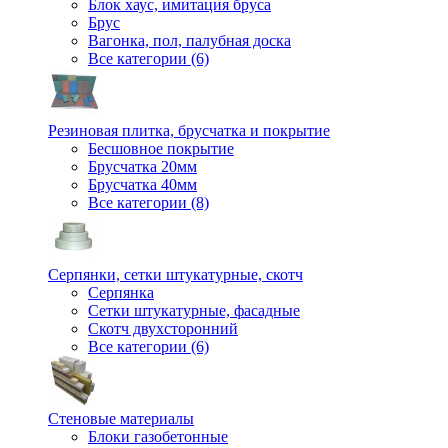
Блок хаус, имитация бруса
Брус
Вагонка, пол, палубная доска
Все категории (6)
Резиновая плитка, брусчатка и покрытие
Бесшовное покрытие
Брусчатка 20мм
Брусчатка 40мм
Все категории (8)
Серпянки, сетки штукатурные, скотч
Серпянка
Сетки штукатурные, фасадные
Скотч двухсторонний
Все категории (6)
Стеновые материалы
Блоки газобетонные