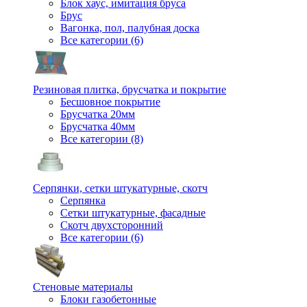
Блок хаус, имитация бруса
Брус
Вагонка, пол, палубная доска
Все категории (6)
Резиновая плитка, брусчатка и покрытие
Бесшовное покрытие
Брусчатка 20мм
Брусчатка 40мм
Все категории (8)
Серпянки, сетки штукатурные, скотч
Серпянка
Сетки штукатурные, фасадные
Скотч двухсторонний
Все категории (6)
Стеновые материалы
Блоки газобетонные