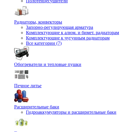
Полотенцесушители
Радиаторы, конвекторы
Запорно-регулирующая арматура
Комплектующие к алюм. и бимет. радиаторам
Комплектующие к чугунным радиаторам
Все категории (7)
Обогреватели и тепловые пушки
Печное литье
Расширительные баки
Гидроаккумуляторы и расширительные баки