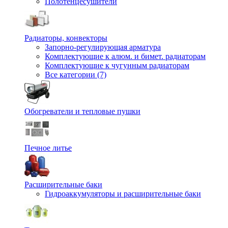
Полотенцесушители
Радиаторы, конвекторы
Запорно-регулирующая арматура
Комплектующие к алюм. и бимет. радиаторам
Комплектующие к чугунным радиаторам
Все категории (7)
Обогреватели и тепловые пушки
Печное литье
Расширительные баки
Гидроаккумуляторы и расширительные баки