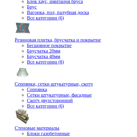
Блок хаус, имитация бруса
Брус
Вагонка, пол, палубная доска
Все категории (6)
Резиновая плитка, брусчатка и покрытие
Бесшовное покрытие
Брусчатка 20мм
Брусчатка 40мм
Все категории (8)
Серпянки, сетки штукатурные, скотч
Серпянка
Сетки штукатурные, фасадные
Скотч двухсторонний
Все категории (6)
Стеновые материалы
Блоки газобетонные