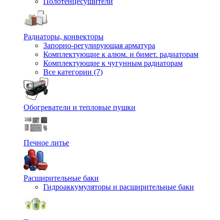
Полотенцесушители
Радиаторы, конвекторы
Запорно-регулирующая арматура
Комплектующие к алюм. и бимет. радиаторам
Комплектующие к чугунным радиаторам
Все категории (7)
Обогреватели и тепловые пушки
Печное литье
Расширительные баки
Гидроаккумуляторы и расширительные баки