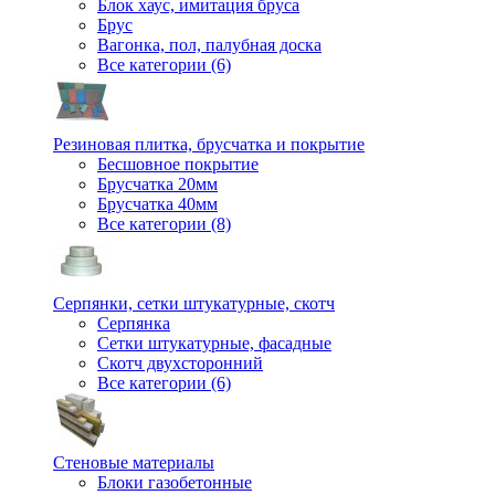
Блок хаус, имитация бруса
Брус
Вагонка, пол, палубная доска
Все категории (6)
Резиновая плитка, брусчатка и покрытие
Бесшовное покрытие
Брусчатка 20мм
Брусчатка 40мм
Все категории (8)
Серпянки, сетки штукатурные, скотч
Серпянка
Сетки штукатурные, фасадные
Скотч двухсторонний
Все категории (6)
Стеновые материалы
Блоки газобетонные