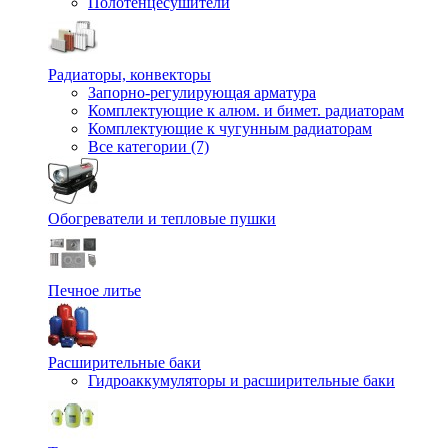
Полотенцесушители
Радиаторы, конвекторы
Запорно-регулирующая арматура
Комплектующие к алюм. и бимет. радиаторам
Комплектующие к чугунным радиаторам
Все категории (7)
Обогреватели и тепловые пушки
Печное литье
Расширительные баки
Гидроаккумуляторы и расширительные баки