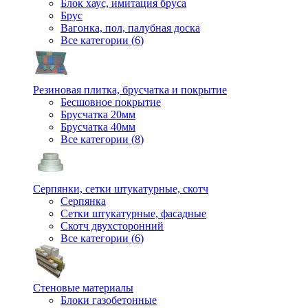
Блок хаус, имитация бруса
Брус
Вагонка, пол, палубная доска
Все категории (6)
Резиновая плитка, брусчатка и покрытие
Бесшовное покрытие
Брусчатка 20мм
Брусчатка 40мм
Все категории (8)
Серпянки, сетки штукатурные, скотч
Серпянка
Сетки штукатурные, фасадные
Скотч двухсторонний
Все категории (6)
Стеновые материалы
Блоки газобетонные