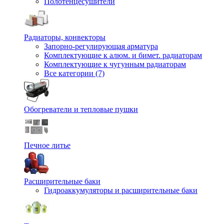
Полотенцесушители
Радиаторы, конвекторы
Запорно-регулирующая арматура
Комплектующие к алюм. и бимет. радиаторам
Комплектующие к чугунным радиаторам
Все категории (7)
Обогреватели и тепловые пушки
Печное литье
Расширительные баки
Гидроаккумуляторы и расширительные баки