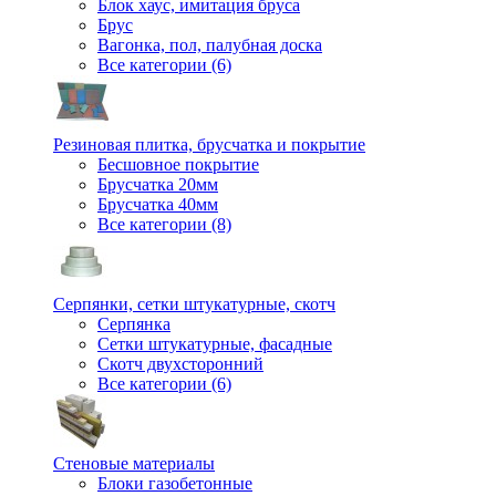
Блок хаус, имитация бруса
Брус
Вагонка, пол, палубная доска
Все категории (6)
Резиновая плитка, брусчатка и покрытие
Бесшовное покрытие
Брусчатка 20мм
Брусчатка 40мм
Все категории (8)
Серпянки, сетки штукатурные, скотч
Серпянка
Сетки штукатурные, фасадные
Скотч двухсторонний
Все категории (6)
Стеновые материалы
Блоки газобетонные