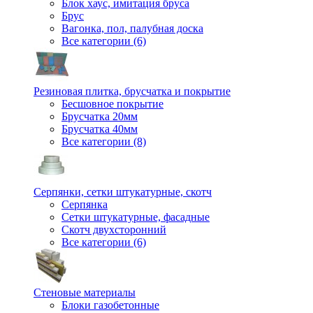
Блок хаус, имитация бруса
Брус
Вагонка, пол, палубная доска
Все категории (6)
Резиновая плитка, брусчатка и покрытие
Бесшовное покрытие
Брусчатка 20мм
Брусчатка 40мм
Все категории (8)
Серпянки, сетки штукатурные, скотч
Серпянка
Сетки штукатурные, фасадные
Скотч двухсторонний
Все категории (6)
Стеновые материалы
Блоки газобетонные