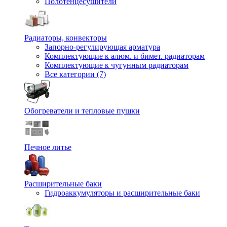
Полотенцесушители
Радиаторы, конвекторы
Запорно-регулирующая арматура
Комплектующие к алюм. и бимет. радиаторам
Комплектующие к чугунным радиаторам
Все категории (7)
Обогреватели и тепловые пушки
Печное литье
Расширительные баки
Гидроаккумуляторы и расширительные баки