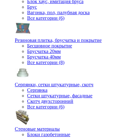
Блок хаус, имитация бруса
Брус
Вагонка, пол, палубная доска
Все категории (6)
Резиновая плитка, брусчатка и покрытие
Бесшовное покрытие
Брусчатка 20мм
Брусчатка 40мм
Все категории (8)
Серпянки, сетки штукатурные, скотч
Серпянка
Сетки штукатурные, фасадные
Скотч двухсторонний
Все категории (6)
Стеновые материалы
Блоки газобетонные