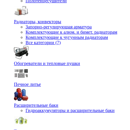
Полотенцесушители
Радиаторы, конвекторы
Запорно-регулирующая арматура
Комплектующие к алюм. и бимет. радиаторам
Комплектующие к чугунным радиаторам
Все категории (7)
Обогреватели и тепловые пушки
Печное литье
Расширительные баки
Гидроаккумуляторы и расширительные баки