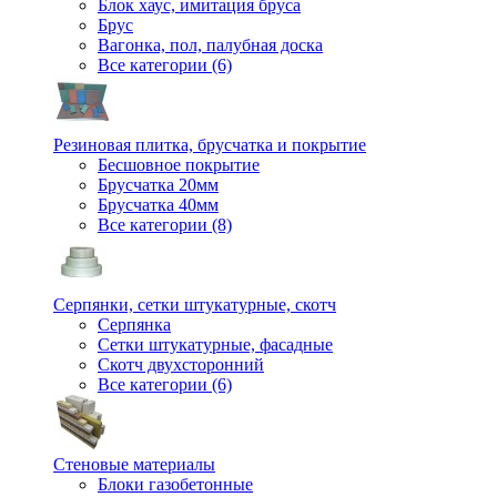
Блок хаус, имитация бруса
Брус
Вагонка, пол, палубная доска
Все категории (6)
Резиновая плитка, брусчатка и покрытие
Бесшовное покрытие
Брусчатка 20мм
Брусчатка 40мм
Все категории (8)
Серпянки, сетки штукатурные, скотч
Серпянка
Сетки штукатурные, фасадные
Скотч двухсторонний
Все категории (6)
Стеновые материалы
Блоки газобетонные