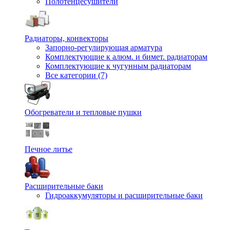
Полотенцесушители
Радиаторы, конвекторы
Запорно-регулирующая арматура
Комплектующие к алюм. и бимет. радиаторам
Комплектующие к чугунным радиаторам
Все категории (7)
Обогреватели и тепловые пушки
Печное литье
Расширительные баки
Гидроаккумуляторы и расширительные баки